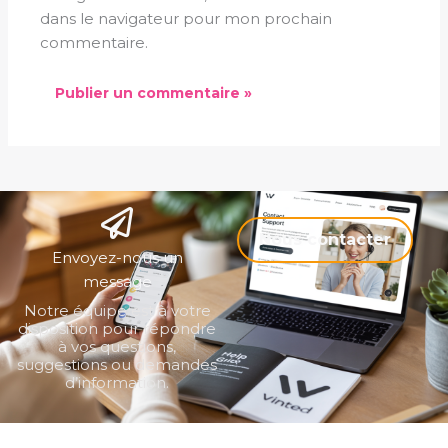
dans le navigateur pour mon prochain
commentaire.
Nous contacter
Envoyez-nous un
message
Notre équipe est à votre
disposition pour répondre
à vos questions,
suggestions ou demandes
d’information.