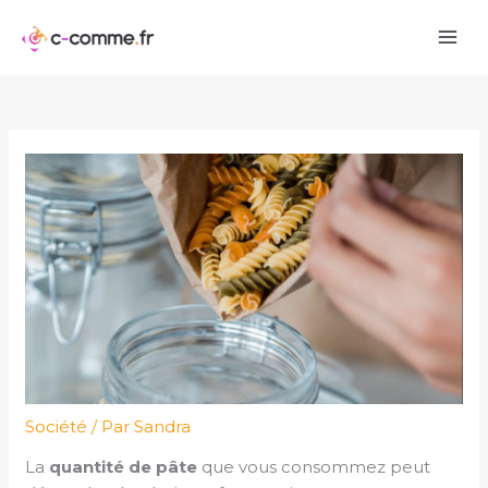
Aller
au
contenu
Société
/ Par
Sandra
La
quantité de pâte
que vous consommez peut