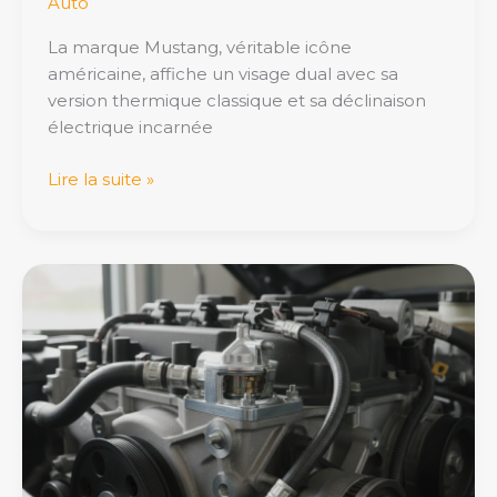
Auto
La marque Mustang, véritable icône
américaine, affiche un visage dual avec sa
version thermique classique et sa déclinaison
électrique incarnée
Lire la suite »
Calorstat
:
quel
rôle
essentiel
pour
la
gestion
thermique