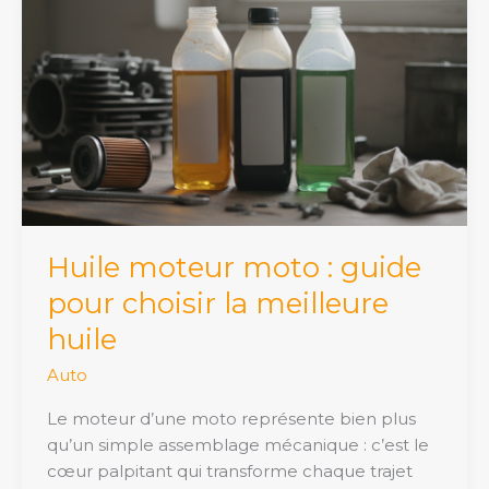
moteur
moto
:
guide
pour
choisir
la
meilleure
huile
Huile moteur moto : guide
pour choisir la meilleure
huile
Auto
Le moteur d’une moto représente bien plus
qu’un simple assemblage mécanique : c’est le
cœur palpitant qui transforme chaque trajet