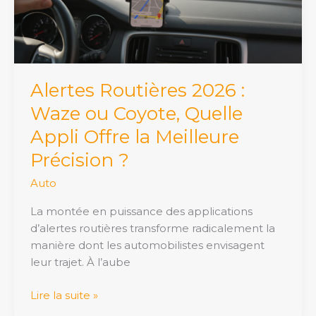
Coyote,
Quelle
Appli
Offre
la
Alertes Routières 2026 :
Meilleure
Waze ou Coyote, Quelle
Précision
?
Appli Offre la Meilleure
Précision ?
Auto
La montée en puissance des applications
d’alertes routières transforme radicalement la
manière dont les automobilistes envisagent
leur trajet. À l’aube
Lire la suite »