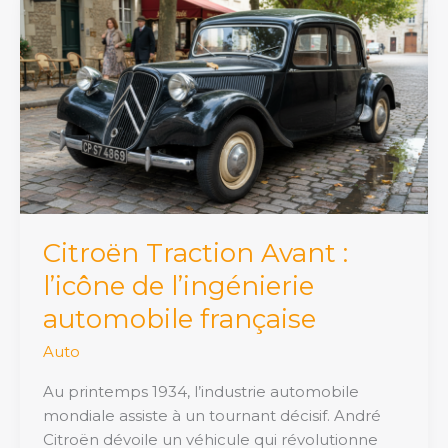
Traction
Avant
:
l’icône
de
l’ingénierie
automobile
française
Citroën Traction Avant :
l’icône de l’ingénierie
automobile française
Auto
Au printemps 1934, l’industrie automobile
mondiale assiste à un tournant décisif. André
Citroën dévoile un véhicule qui révolutionne