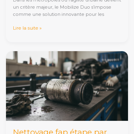
un critère majeur, le Mobilize Duo s’impose
comme une solution innovante pour les
Lire la suite »
Nettoyage
fap
étape
par
étape
pour
prolonger
la
vie
de
votre
Nettoyage fap étape par
moteur