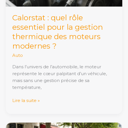
des
moteurs
Calorstat : quel rôle
modernes
essentiel pour la gestion
?
thermique des moteurs
modernes ?
Auto
Dans l’univers de l’automobile, le moteur
représente le cœur palpitant d’un véhicule,
mais sans une gestion précise de sa
température,
Lire la suite »
Citroën