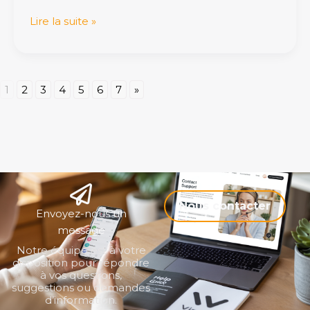
Lire la suite »
1
2
3
4
5
6
7
»
Nous contacter
Envoyez-nous un
message
Notre équipe est à votre
disposition pour répondre
à vos questions,
suggestions ou demandes
d’information.