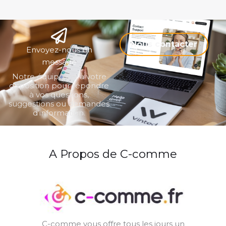
Nous contacter
Envoyez-nous un
message
Notre équipe est à votre
disposition pour répondre
à vos questions,
suggestions ou demandes
d’information.
A Propos de C-comme
C-comme vous offre tous les jours un