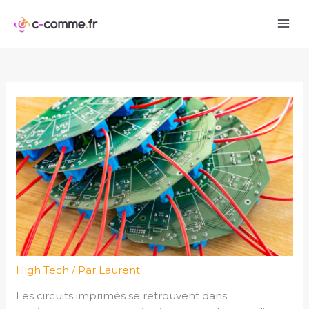
Aller
au
contenu
High Tech
/ Par
Laurent
Les circuits imprimés se retrouvent dans