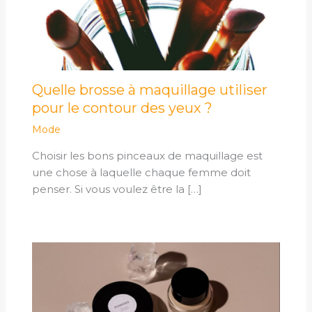
Quelle brosse à maquillage utiliser
pour le contour des yeux ?
Mode
Choisir les bons pinceaux de maquillage est
une chose à laquelle chaque femme doit
penser. Si vous voulez être la […]