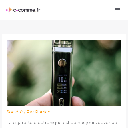
Aller
au
contenu
Société
/ Par
Patrice
La cigarette électronique est de nos jours devenue