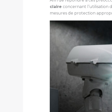
Afin de répondre à ces préoccup
claire
concernant l’utilisation 
mesures de protection appropri