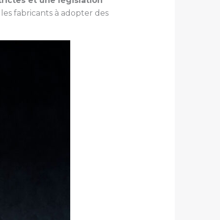
trictes et une législation
les fabricants à adopter des