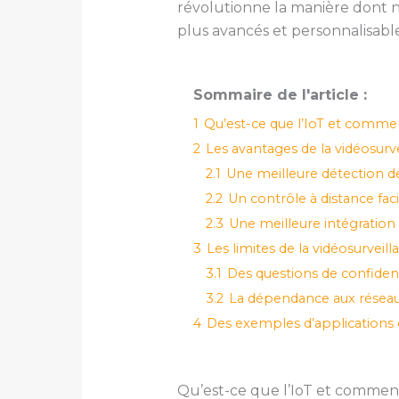
révolutionne la manière dont n
plus avancés et personnalisable
Sommaire de l'article :
1
Qu’est-ce que l’IoT et comment
2
Les avantages de la vidéosurve
2.1
Une meilleure détection 
2.2
Un contrôle à distance faci
2.3
Une meilleure intégration 
3
Les limites de la vidéosurveill
3.1
Des questions de confidenti
3.2
La dépendance aux réseaux
4
Des exemples d’applications
Qu’est-ce que l’IoT et comment 