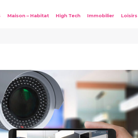
s
Maison – Habitat
High Tech
Immobilier
Loisirs