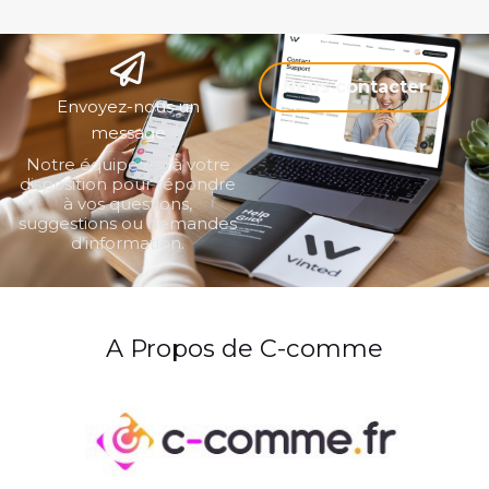
Nous contacter
Envoyez-nous un
message
Notre équipe est à votre
disposition pour répondre
à vos questions,
suggestions ou demandes
d’information.
A Propos de C-comme