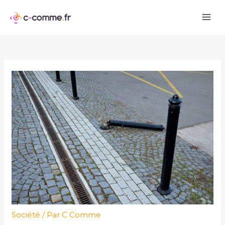
Aller
au
contenu
Société
/ Par
C Comme