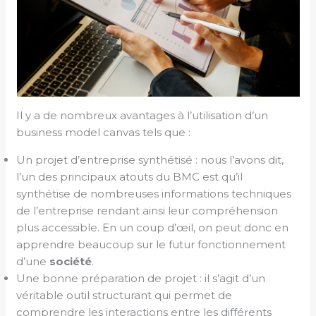
Il y a de nombreux avantages à l’utilisation d’un
business model canvas tels que :
Un projet d’entreprise synthétisé : nous l’avons dit,
l’un des principaux atouts du BMC est qu’il
synthétise de nombreuses informations techniques
de l’entreprise rendant ainsi leur compréhension
plus accessible. En un coup d’œil, on peut donc en
apprendre beaucoup sur le futur fonctionnement
d’une
société
.
Une bonne préparation de projet : il s’agit d’un
véritable outil structurant qui permet de
comprendre les interactions entre les différents