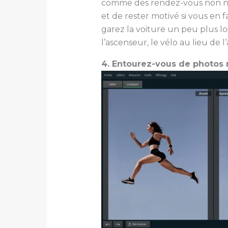
comme des rendez-vous non nég
et de rester motivé si vous en 
garez la voiture un peu plus lo
l’ascenseur, le vélo au lieu de l’
4. Entourez-vous de photos