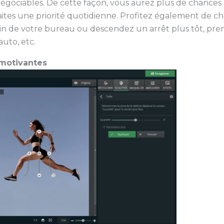
ociables. De cette façon, vous aurez plus de chances 
faites une priorité quotidienne. Profitez également de c
in de votre bureau ou descendez un arrêt plus tôt, prene
auto, etc.
 motivantes