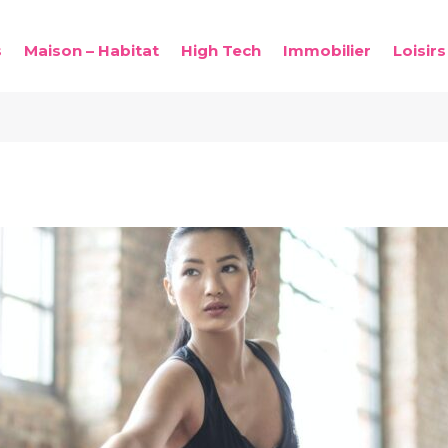
s
Maison – Habitat
High Tech
Immobilier
Loisirs