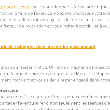
e photo du corps
pour vous donner la forme athlétique s
otiver à faire de l’exercice. Fixez ces photos sur votre r
ppeler visuellement vos objectifs de remise en forme. Le 
 facteur de motivation et vous inciter à continuer à vou
dicale : plongée dans un métier passionnant
progrès pour rester motivé. Utilisez un tracker de fitness
entraînement, suivre vos progrès et célébrer les étapes 
ement motivant et vous aider à rester engagé dans votr
exercice
 ou s’inscrire à un cours de fitness peut considérablemen
i partager l’aventure rend non seulement les séances d’
e des comptes et d’obtenir du soutien lorsque vous en 