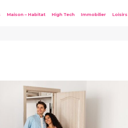
s
Maison – Habitat
High Tech
Immobilier
Loisirs