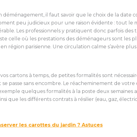
à un déménagement, il faut savoir que le choix de la dat
ent peu judicieux pour une raison évidente : tout le m
able. Les professionnels y pratiquent donc parfois des ta
ste celle où les prestations des déménageurs sont les p
er en région parisienne. Une circulation calme s’avère plu
 vos cartons à temps, de petites formalités sont nécessai
e passe sans encombre. Le réacheminement de votre co
r exemple quelques formalités à la poste deux semaines
nsi que les différents contrats à résilier (eau, gaz, électri
rver les carottes du jardin ? Astuces