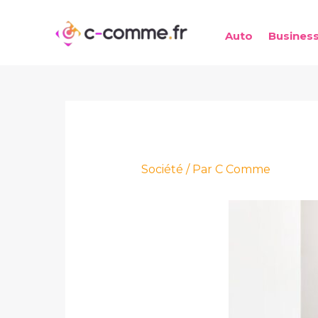
Aller
au
Auto
Busines
contenu
Société
/ Par
C Comme