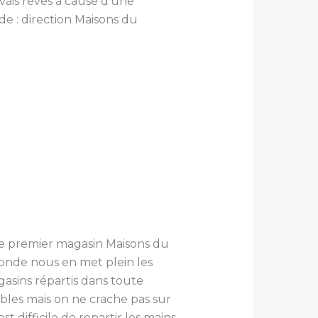
vais rêves à cause d’une
de : direction Maisons du
e premier magasin Maisons du
onde nous en met plein les
asins répartis dans toute
sibles mais on ne crache pas sur
t difficile de repartir les mains