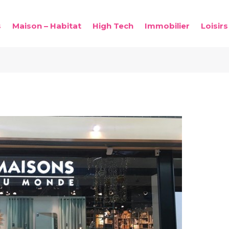
s
Maison – Habitat
High Tech
Immobilier
Loisirs