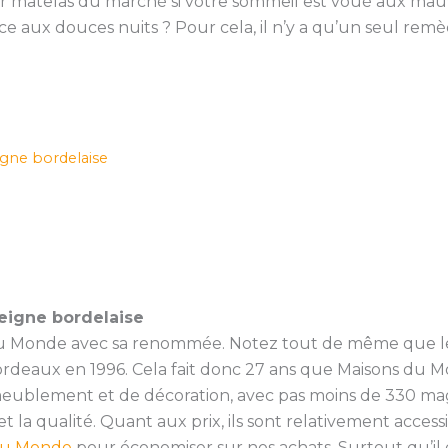
eur matelas du marché si votre sommeil est voué aux mau
e aux douces nuits ? Pour cela, il n’y a qu’un seul remè
gne bordelaise
eigne bordelaise
 du Monde avec sa renommée. Notez tout de même que l
rdeaux en 1996. Cela fait donc 27 ans que Maisons du M
meublement et de décoration, avec pas moins de 330 mag
et la qualité. Quant aux prix, ils sont relativement acces
du Monde
pour économiser sur nos achats. Surtout qu’il es