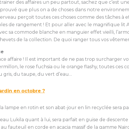
 trainer des affaires un peu partout, sachez que c’est u
été prouvé que plus on a de choses dans notre environne
erveau perçoit toutes ces choses comme des tâches à ef
les de rangement ! Et pour aller avec le magnifique li
ec sa commode blanche en manguier effet vieilli, l’armo
chevets de la collection. De quoi ranger tous vos vêtements
ce
ce affaire ! Il est important de ne pas trop surcharger 
ermillon, le rose fuchsia ou le orange flashy, toutes ces 
u gris, du taupe, du vert d’eau…
jardin en octobre ?
 lampe en rotin et son abat-jour en lin recyclée sera par
’eau Lukila quant à lui, sera parfait en guise de descente 
 au fauteuil en corde en acacia massif de la gamme Nairo