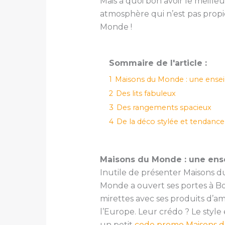
Mais à quoi bon avoir le meill
atmosphère qui n’est pas propic
Monde !
Sommaire de l'article :
1
Maisons du Monde : une ensei
2
Des lits fabuleux
3
Des rangements spacieux
4
De la déco stylée et tendance
Maisons du Monde : une ens
Inutile de présenter Maisons
Monde a ouvert ses portes à Bo
mirettes avec ses produits d’a
l’Europe. Leur crédo ? Le style 
un petit
code promo Maisons 