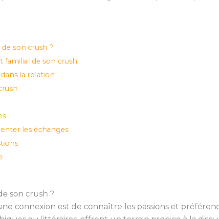
de son crush ?
familial de son crush
ans la relation
crush
es
enter les échanges
tions
e
e son crush ?
e connexion est de connaître les passions et préférences