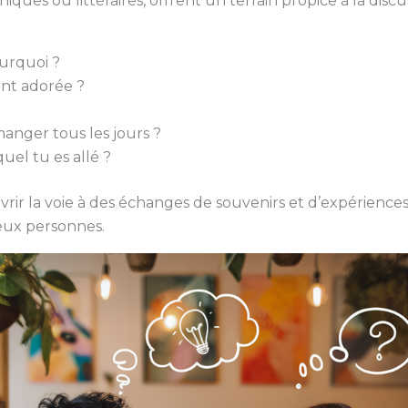
ques ou littéraires, offrent un terrain propice à la disc
ourquoi ?
nt adorée ?
anger tous les jours ?
uel tu es allé ?
ir la voie à des échanges de souvenirs et d’expériences
 deux personnes.