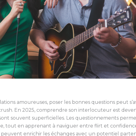
lations amoureuses, poser les bonnes questions peut s’
crush. En 2025, comprendre son interlocuteur est deve
 sont souvent superficielles. Les questionnements perm
re, tout en apprenant à naviguer entre flirt et confidence
 peuvent enrichir les échanges avec un potentiel parten