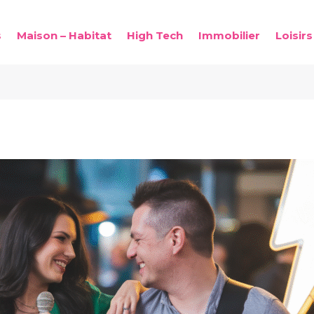
s
Maison – Habitat
High Tech
Immobilier
Loisirs