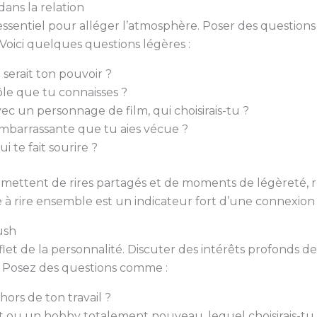
ns la relation
sentiel pour alléger l’atmosphère. Poser des questions
 Voici quelques questions légères :
 serait ton pouvoir ?
ôle que tu connaisses ?
vec un personnage de film, qui choisirais-tu ?
 embarrassante que tu aies vécue ?
i te fait sourire ?
mettent de rires partagés et de moments de légèreté, re
 à rire ensemble est un indicateur fort d’une connexion 
ush
let de la personnalité. Discuter des intérêts profonds de
s. Posez des questions comme :
hors de ton travail ?
rt ou un hobby totalement nouveau, lequel choisirais-tu