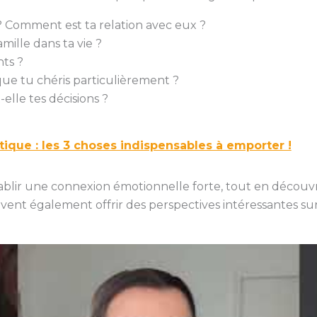
? Comment est ta relation avec eux ?
mille dans ta vie ?
ts ?
s que tu chéris particulièrement ?
elle tes décisions ?
tique : les 3 choses indispensables à emporter !
lir une connexion émotionnelle forte, tout en découvran
ent également offrir des perspectives intéressantes sur