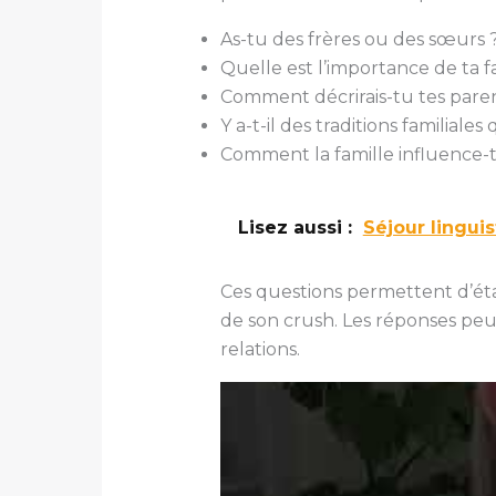
As-tu des frères ou des sœurs 
Quelle est l’importance de ta fa
Comment décrirais-tu tes paren
Y a-t-il des traditions familiale
Comment la famille influence-t-
Lisez aussi :
Séjour linguis
Ces questions permettent d’étab
de son crush. Les réponses peuv
relations.