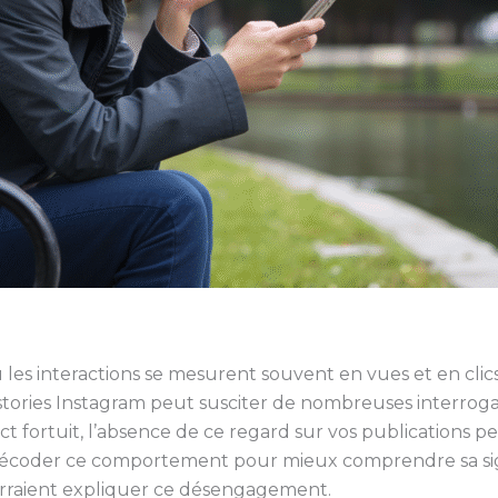
es interactions se mesurent souvent en vues et en clic
tories Instagram peut susciter de nombreuses interrogat
t fortuit, l’absence de ce regard sur vos publications p
e décoder ce comportement pour mieux comprendre sa sig
ourraient expliquer ce désengagement.