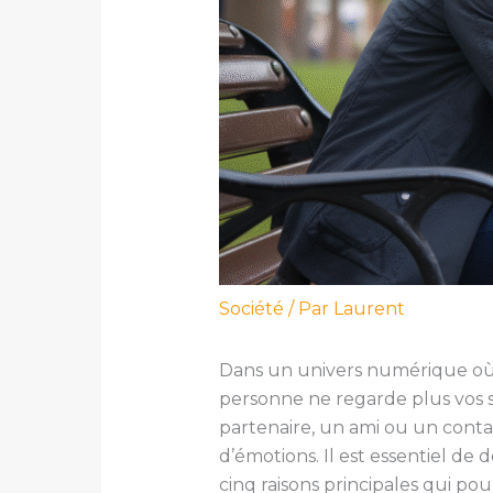
Société
/ Par
Laurent
Dans un univers numérique où l
personne ne regarde plus vos s
partenaire, un ami ou un contac
d’émotions. Il est essentiel d
cinq raisons principales qui p