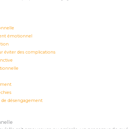
onnelle
ment émotionnel
tion
r éviter des complications
nctive
tionnelle
ement
échies
es de désengagement
nnelle