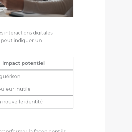
interactions digitales.
 peut indiquer un
Impact potentiel
a guérison
ouleur inutile
a nouvelle identité
ansformer la façon dont ils