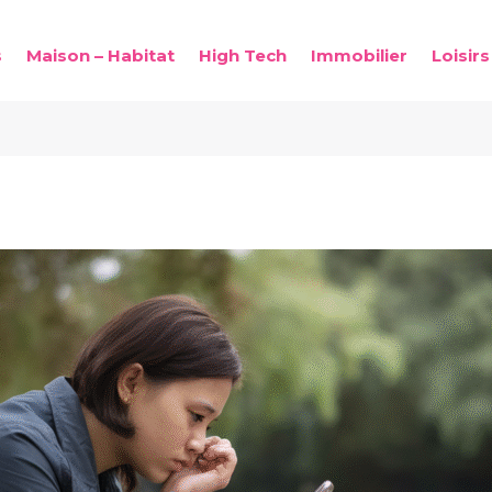
s
Maison – Habitat
High Tech
Immobilier
Loisirs