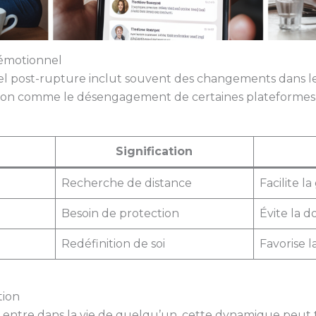
 émotionnel
el post-rupture inclut souvent des changements dans les 
ection comme le désengagement de certaines plateformes
Signification
Recherche de distance
Facilite l
Besoin de protection
Évite la d
Redéfinition de soi
Favorise l
tion
ntre dans la vie de quelqu’un, cette dynamique peut tr