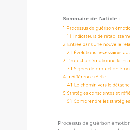
Sommaire de l'article :
1
Processus de guérison émoti
1.1
Indicateurs de rétablisse
2
Entrée dans une nouvelle rela
2.1
Évolutions nécessaires pou
3
Protection émotionnelle insti
3.1
Signes de protection émo
4
Indifférence réelle
4.1
Le chemin vers le détach
5
Stratégies conscientes et réfl
5.1
Comprendre les stratégi
Processus de guérison émotio