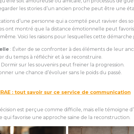
 qu’elle soit amoureuse ou amicale, un processus de guér
regarder les stories d’un ancien proche peut être une ét
blications d’une personne qui a compté peut raviver des 
 ont montré que la distance émotionnelle peut favoris
même. Voici les raisons pour lesquelles cette démarche p
elle
: Éviter de se confronter à des éléments de leur anc
r du temps à réfléchir et à se reconstruire.
 Dormir sur les souvenirs peut freiner la progression.
onner une chance d’évoluer sans le poids du passé.
RAE : tout savoir sur ce service de communication
cision est perçue comme difficile, mais elle témoigne d
e qui favorise une approche saine de la reconstruction.