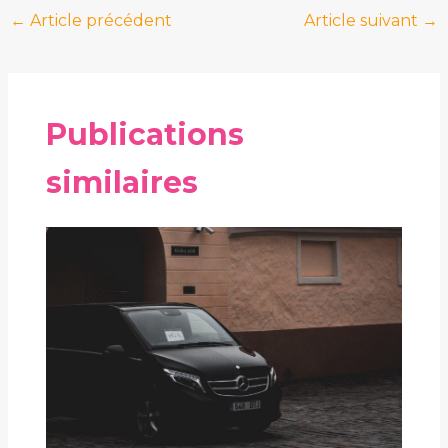
←
Article précédent
Article suivant
→
Publications
similaires