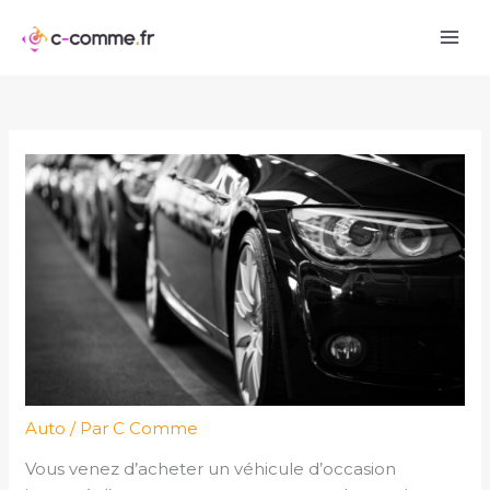
Aller
au
contenu
Auto
/ Par
C Comme
Vous venez d’acheter un véhicule d’occasion