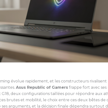
ing évolue rapidement, et les constructeurs rivalisent 
ssantes.
Asus Republic of Gamers
frappe fort avec se
trix G18, deux configurations taillées pour répondre aux a
ces brutes et mobilité, le choix entre ces deux bêtes de 
e ses arguments, et la décision finale dépendra surtout 