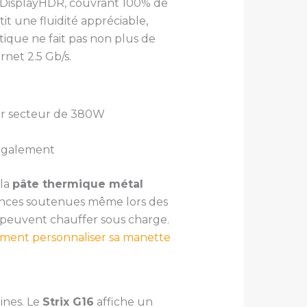
s DisplayHDR, couvrant 100% de
t une fluidité appréciable,
tique ne fait pas non plus de
rnet 2.5 Gb/s.
ur secteur de 380W
également
 la
pâte thermique métal
mances soutenues même lors des
 peuvent chauffer sous charge.
ent personnaliser sa manette
ines. Le
Strix G16
affiche un