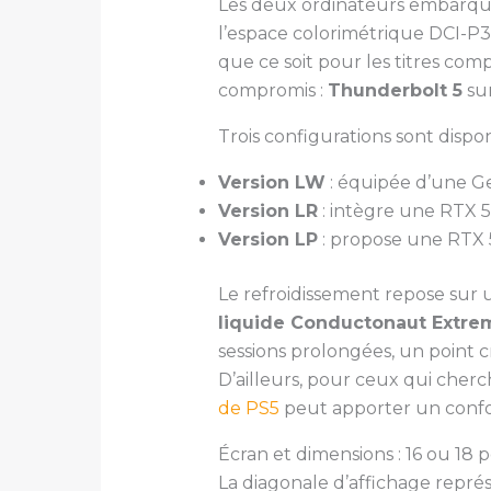
Les deux ordinateurs embarqu
l’espace colorimétrique DCI-P3
que ce soit pour les titres com
compromis :
Thunderbolt 5
sur
Trois configurations sont dispo
Version LW
: équipée d’une G
Version LR
: intègre une RTX 
Version LP
: propose une RTX
Le refroidissement repose sur u
liquide Conductonaut Extre
sessions prolongées, un point
D’ailleurs, pour ceux qui cher
de PS5
peut apporter un confo
Écran et dimensions : 16 ou 18 
La diagonale d’affichage représ