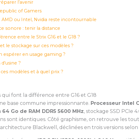
réparer l’avenir
 Republic of Gamers
 AMD ou Intel, Nvidia reste incontournable
 sonore : tenir la distance
férence entre le Strix G16 et le G18 ?
t le stockage sur ces modèles ?
n espérer en usage gaming ?
 d’usine ?
ces modèles et à quel prix ?
 qui font la différence entre G16 et G18
une base commune impressionnante.
Processeur Intel 
à
64 Go de RAM DDR5 5600 MHz
, stockage SSD PCIe 4
tions sont identiques. Côté graphisme, on retrouve les to
’architecture Blackwell, déclinées en trois versions selon