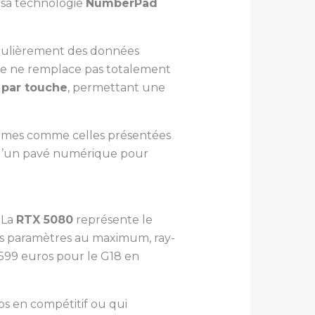
é sa technologie
NumberPad
régulièrement des données
ile ne remplace pas totalement
 par touche
, permettant une
ormes comme celles présentées
 d’un pavé numérique pour
 La
RTX 5080
représente le
les paramètres au maximum, ray-
3599 euros pour le G18 en
ps en compétitif ou qui