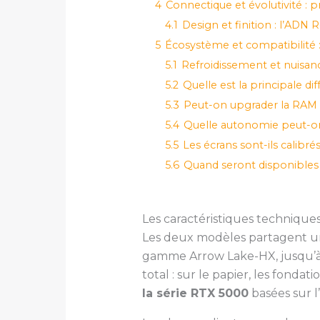
4
Connectique et évolutivité : p
4.1
Design et finition : l’ADN
5
Écosystème et compatibilité :
5.1
Refroidissement et nuisance
5.2
Quelle est la principale dif
5.3
Peut-on upgrader la RAM e
5.4
Quelle autonomie peut-o
5.5
Les écrans sont-ils calibrés
5.6
Quand seront disponibles 
Les caractéristiques techniques
Les deux modèles partagent 
gamme Arrow Lake-HX, jusqu’
total : sur le papier, les fonda
la série RTX 5000
basées sur l