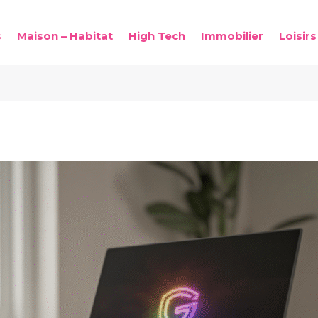
s
Maison – Habitat
High Tech
Immobilier
Loisirs