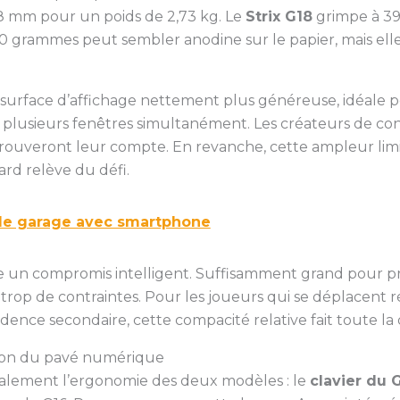
,8 mm pour un poids de 2,73 kg. Le
Strix G18
grimpe à 39
00 grammes peut sembler anodine sur le papier, mais ell
 surface d’affichage nettement plus généreuse, idéale p
plusieurs fenêtres simultanément. Les créateurs de con
 trouveront leur compte. En revanche, cette ampleur limite
rd relève du défi.
 de garage avec smartphone
e un compromis intelligent. Suffisamment grand pour pr
s trop de contraintes. Pour les joueurs qui se déplacen
idence secondaire, cette compacité relative fait toute la 
stion du pavé numérique
alement l’ergonomie des deux modèles : le
clavier du 