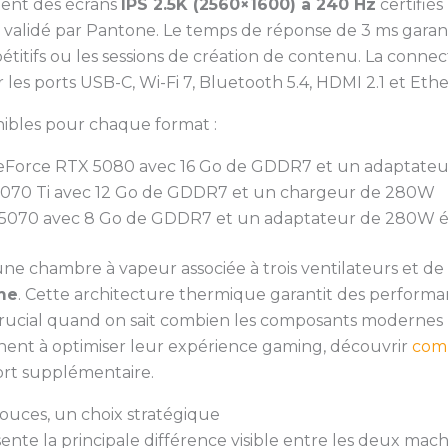
ent des écrans
IPS 2.5K (2560×1600) à 240 Hz
certifié
 validé par Pantone. Le temps de réponse de 3 ms garanti
pétitifs ou les sessions de création de contenu. La connec
 les ports USB-C, Wi-Fi 7, Bluetooth 5.4, HDMI 2.1 et Ethe
nibles pour chaque format :
eForce RTX 5080 avec 16 Go de GDDR7 et un adaptate
5070 Ti avec 12 Go de GDDR7 et un chargeur de 280W
 5070 avec 8 Go de GDDR7 et un adaptateur de 280W 
ne chambre à vapeur associée à trois ventilateurs et de
me
. Cette architecture thermique garantit des perfor
 crucial quand on sait combien les composants modernes
chent à optimiser leur expérience gaming, découvrir
comm
rt supplémentaire.
pouces, un choix stratégique
ente la principale différence visible entre les deux mach