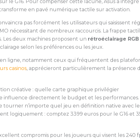
 sur le G16. Pour compenser cette lacune, Asus a intégr
transforme en pavé numérique tactile sur activation.
onvaincra pas forcément les utilisateurs qui saisissent 
MMO nécessitant de nombreux raccourcis. La frappe tact
s. Les deux machines proposent un
rétroéclairage RGB
clairage selon les préférences ou les jeux.
 en ligne, notamment ceux qui fréquentent des platef
urs casinos
, apprécieront particulièrement la présence
ion créative : quelle carte graphique privilégier
ue influence directement le budget et les performances.
re tourner n’importe quel jeu en définition native avec 
ressent logiquement : comptez 3399 euros pour le G16 et 
cellent compromis pour les joueurs qui visent les 240 f