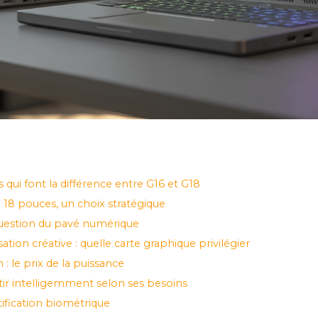
 qui font la différence entre G16 et G18
u 18 pouces, un choix stratégique
 question du pavé numérique
tion créative : quelle carte graphique privilégier
: le prix de la puissance
stir intelligemment selon ses besoins
ification biométrique