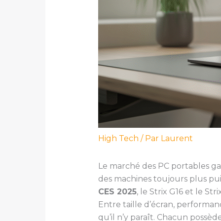
High Tech
/ Par
Laurent
Le marché des PC portables gam
des machines toujours plus pui
CES 2025
, le Strix G16 et le S
Entre taille d’écran, performan
qu’il n’y paraît. Chacun possèd