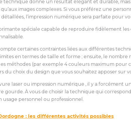
tte technique donne un résultat élégant et durable, mais
t qu’aux images complexes. Si vous préférez une personn
s détaillées, l’impression numérique sera parfaite pour vo
primante spéciale capable de reproduire fidèlement les c
nalisable.
ompte certaines contraintes liées aux différentes techn
 limites en termes de taille et forme ; ensuite, le nom
on les méthodes (par exemple 4 couleurs maximum pour ce
rs du choix du design que vous souhaitez apposer sur v
avure laser ou impression numérique , il y a forcément u
e gourde. À vous de choisir la technique qui correspond
un usage personnel ou professionnel.
ordogne : les différentes activités possibles