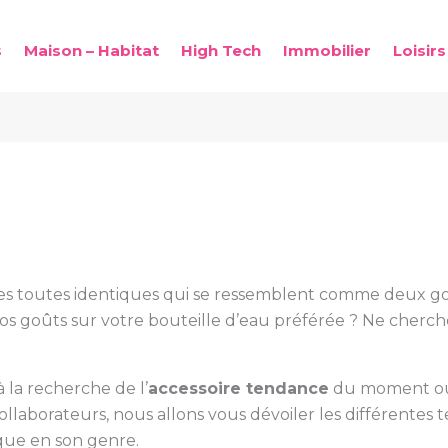
s
Maison – Habitat
High Tech
Immobilier
Loisirs
s toutes identiques qui se ressemblent comme deux go
os goûts sur votre bouteille d’eau préférée ? Ne cherchez
 la recherche de l’
accessoire tendance
du moment ou 
 collaborateurs, nous allons vous dévoiler les différentes
que en son genre.