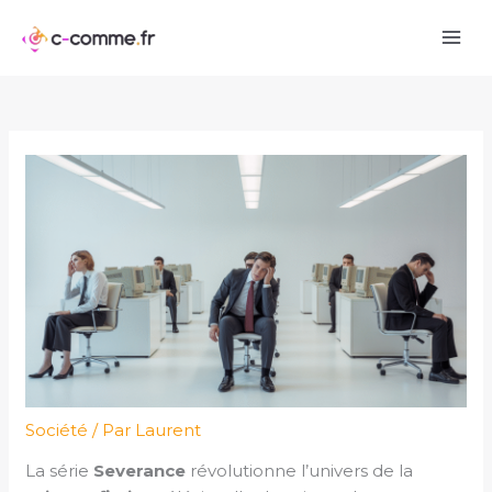
Aller
au
contenu
Société
/ Par
Laurent
La série
Severance
révolutionne l’univers de la