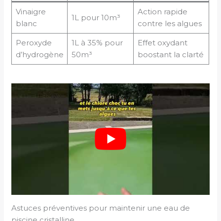
Vinaigre
Action rapide
1L pour 10m³
blanc
contre les algues
Peroxyde
1L à 35% pour
Effet oxydant
d’hydrogène
50m³
boostant la clarté
Astuces préventives pour maintenir une eau de
piscine cristalline