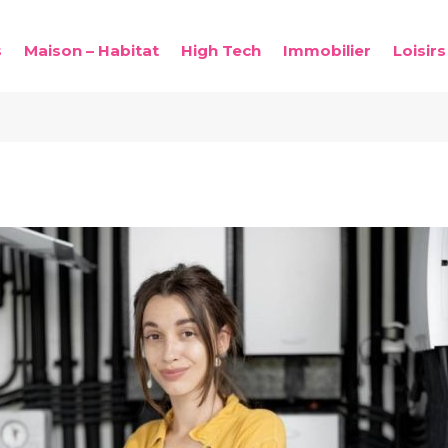
s
Maison – Habitat
High Tech
Immobilier
Loisirs