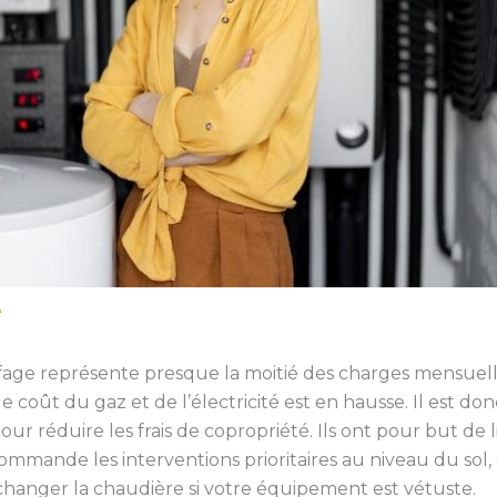
e
ffage représente presque la moitié des charges mensuell
le coût du gaz et de l’électricité est en hausse. Il est d
ur réduire les frais de copropriété. Ils ont pour but de l
ommande les interventions prioritaires au niveau du sol,
 changer la chaudière si votre équipement est vétuste.