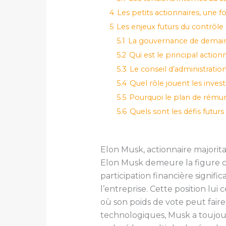
4
Les petits actionnaires, une 
5
Les enjeux futurs du contrôle 
5.1
La gouvernance de demai
5.2
Qui est le principal actionn
5.3
Le conseil d’administratio
5.4
Quel rôle jouent les invest
5.5
Pourquoi le plan de rémuné
5.6
Quels sont les défis futurs
Elon Musk, actionnaire majorita
Elon Musk demeure la figure ce
participation financière signific
l’entreprise. Cette position lu
où son poids de vote peut faire
technologiques, Musk a toujour