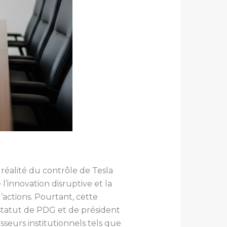
 réalité du contrôle de Tesla
l’innovation disruptive et la
d’actions. Pourtant, cette
statut de PDG et de président
isseurs institutionnels tels que