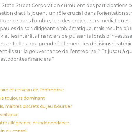
tate Street Corporation cumulent des participations co
tion d’actifs jouent un rôle crucial dans l’orientation st
luence dans l’ombre, loin des projecteurs médiatiques. 
aules de son dirigeant emblématique, mais résulte d’un 
 et les intérêts financiers de puissants fonds d’investi
essentielles : qui prend réellement les décisions straté
sent-ils sur la gouvernance de l’entreprise ? Et jusqu’à q
astodontes financiers ?
aire et cerveau de l’entreprise
is toujours dominant
ls, maîtres discrets du jeu boursier
veillance
entre allégeance et indépendance
in du conseil