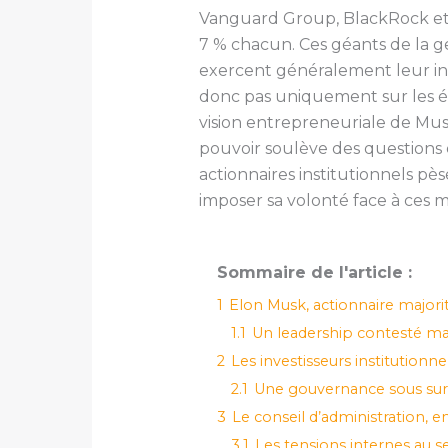
Vanguard Group, BlackRock et S
7 % chacun. Ces géants de la ges
exercent généralement leur inf
donc pas uniquement sur les ép
vision entrepreneuriale de Musk
pouvoir soulève des questions 
actionnaires institutionnels pè
imposer sa volonté face à ces m
Sommaire de l'article :
1
Elon Musk, actionnaire majorit
1.1
Un leadership contesté ma
2
Les investisseurs institutionne
2.1
Une gouvernance sous sur
3
Le conseil d’administration, 
3.1
Les tensions internes au se