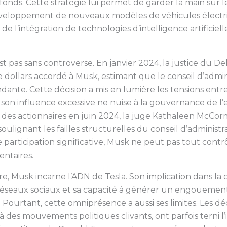
fonds. Cette stratégie lui permet de garder la main sur 
u développement de nouveaux modèles de véhicules électr
e l’intégration de technologies d’intelligence artificiel
t pas sans controverse. En janvier 2024, la justice du D
 dollars accordé à Musk, estimant que le conseil d’admini
te. Cette décision a mis en lumière les tensions entre 
 son influence excessive ne nuise à la gouvernance de l
des actionnaires en juin 2024, la juge Kathaleen McCor
lignant les failles structurelles du conseil d’administ
rticipation significative, Musk ne peut pas tout contrô
entaires.
re, Musk incarne l’ADN de Tesla. Son implication dans la 
réseaux sociaux et sa capacité à générer un engouement
Pourtant, cette omniprésence a aussi ses limites. Les dé
es mouvements politiques clivants, ont parfois terni l’