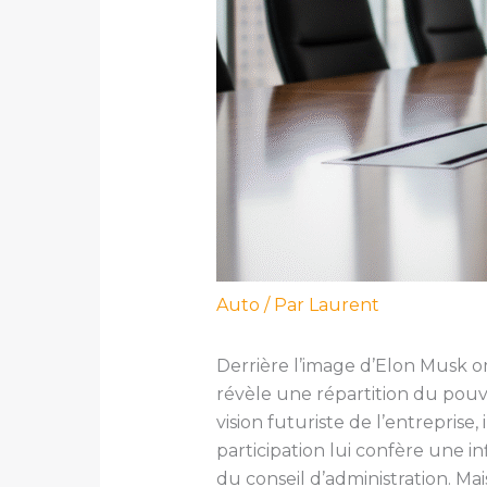
Auto
/ Par
Laurent
Derrière l’image d’Elon Musk om
révèle une répartition du pouvoi
vision futuriste de l’entreprise,
participation lui confère une 
du conseil d’administration. Mai