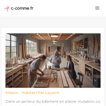
Aller
au
contenu
Maison - Habitat
/ Par
Laurent
Dans un secteur du bâtiment en pleine mutation, où