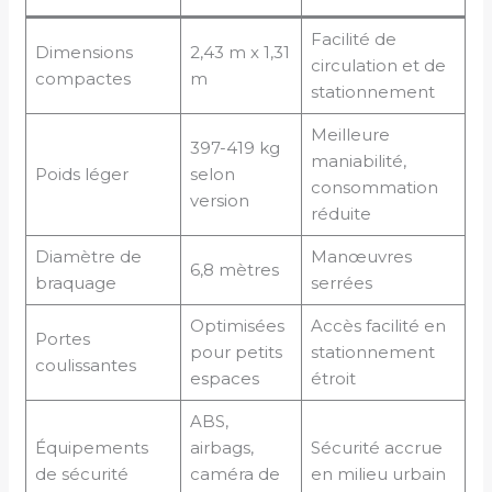
Facilité de
Dimensions
2,43 m x 1,31
circulation et de
compactes
m
stationnement
Meilleure
397-419 kg
maniabilité,
Poids léger
selon
consommation
version
réduite
Diamètre de
Manœuvres
6,8 mètres
braquage
serrées
Optimisées
Accès facilité en
Portes
pour petits
stationnement
coulissantes
espaces
étroit
ABS,
Équipements
airbags,
Sécurité accrue
de sécurité
caméra de
en milieu urbain