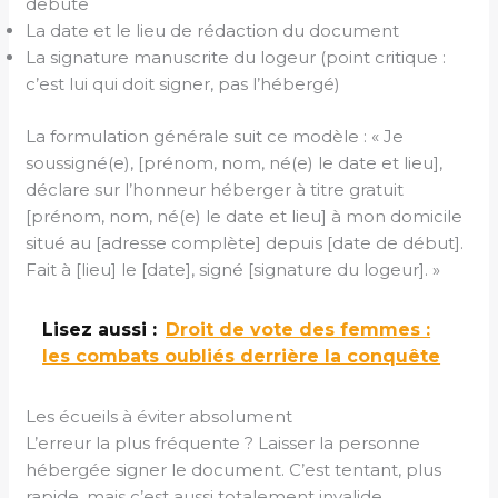
débuté
La date et le lieu de rédaction du document
La signature manuscrite du logeur (point critique :
c’est lui qui doit signer, pas l’hébergé)
La formulation générale suit ce modèle : « Je
soussigné(e), [prénom, nom, né(e) le date et lieu],
déclare sur l’honneur héberger à titre gratuit
[prénom, nom, né(e) le date et lieu] à mon domicile
situé au [adresse complète] depuis [date de début].
Fait à [lieu] le [date], signé [signature du logeur]. »
Lisez aussi :
Droit de vote des femmes :
les combats oubliés derrière la conquête
Les écueils à éviter absolument
L’erreur la plus fréquente ? Laisser la personne
hébergée signer le document. C’est tentant, plus
rapide, mais c’est aussi totalement invalide.