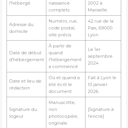
l’hébergé
naissance
2002 à
complets
Marseille
Numéro, rue,
42 rue de la
Adresse du
code postal,
Paix, 69000
domicile
ville précis
Lyon
À partir de
Le 1er
Date de début
quand
septembre
d’hébergement
l’hébergement
2024
a commencé
Où et quand a
Fait à Lyon le
Date et lieu de
été écrit le
10 janvier
rédaction
document
2026
Manuscritte,
Signature du
non
[Signature à
logeur
photocopiée,
l’encre]
originale