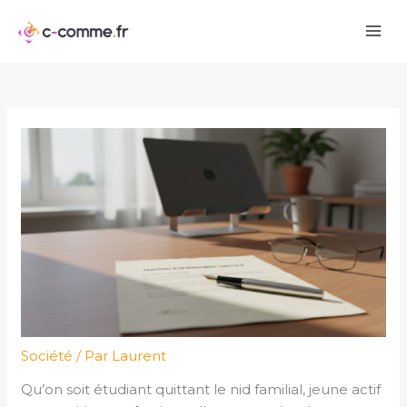
Aller
au
contenu
Société
/ Par
Laurent
Qu’on soit étudiant quittant le nid familial, jeune actif