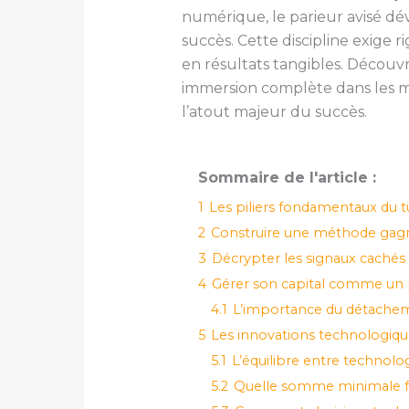
numérique, le parieur avisé d
succès. Cette discipline exige 
en résultats tangibles. Décou
immersion complète dans les m
l’atout majeur du succès.
Sommaire de l'article :
1
Les piliers fondamentaux du 
2
Construire une méthode gagn
3
Décrypter les signaux cachés
4
Gérer son capital comme un p
4.1
L’importance du détachem
5
Les innovations technologique
5.1
L’équilibre entre technolo
5.2
Quelle somme minimale faut