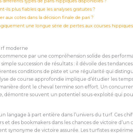
différents types de paris hippiques disponibles ?
-ils plus fiables que les analyses gratuites ?
 aux cotes dans la décision finale de pari ?
quement une longue série de pertes aux courses hippiques
urf moderne
es commence par une compréhension solide des performan
 simple succession de résultats : il dévoile des tendanc
érentes conditions de piste et une régularité qui disting
nalyse de course approfondie implique d’étudier les temps 
 manière dont le cheval termine son effort. Un concurrent
démontre souvent un potentiel sous-exploité qui pourra
n langage à part entière dans l’univers du turf. Ces chif
urs et des bookmakers dans les chances de victoire d’un
nt synonyme de victoire assurée. Les turfistes expérimen