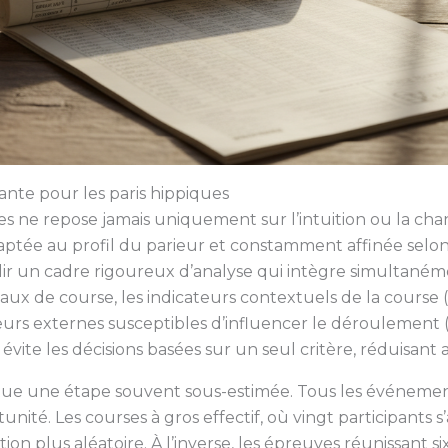
te pour les paris hippiques
es ne repose jamais uniquement sur l’intuition ou la chan
tée au profil du parieur et constamment affinée selon 
lir un cadre rigoureux d’analyse qui intègre simultanéme
vaux de course, les indicateurs contextuels de la course 
teurs externes susceptibles d’influencer le déroulement (
ite les décisions basées sur un seul critère, réduisant a
titue une étape souvent sous-estimée. Tous les événeme
ité. Les courses à gros effectif, où vingt participants s’
ion plus aléatoire. À l’inverse, les épreuves réunissant 