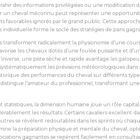
ahir des informations privilégiées ou une modification d
 sur un cheval méconnu peut représenter une opportunit
s favorables ignorés par le grand public. Cette approc
e individuelle forme le socle des stratégies de paris gagn
 transforment radicalement la physionomie d’une cours
favorise les chevaux dotés d’une foulée puissante et d’un
 l’inverse, une piste sèche et rapide avantage les galopeur
re systématiquement les prévisions météorologiques dans 
storique des performances du cheval sur différents types
distingue l’amateur du professionnel, transformant une
tatistiques, la dimension humaine joue un rôle capital
dérablement les résultats. Certains cavaliers excellent da
autres se révèlent redoutables dans les sprints où chaq
ermine la préparation physique et mentale du cheval, o
ssociations gagnantes se repèrent facilement en consultan