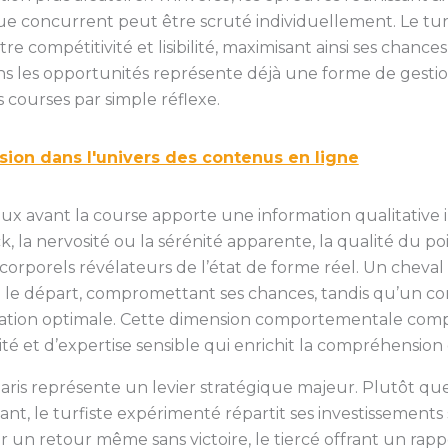
e concurrent peut être scruté individuellement. Le turfi
e compétitivité et lisibilité, maximisant ainsi ses chances
ans les opportunités représente déjà une forme de gestio
s courses par simple réflexe.
rsion dans l'univers des contenus en ligne
aux avant la course apporte une information qualitative 
a nervosité ou la sérénité apparente, la qualité du poil
corporels révélateurs de l’état de forme réel. Un cheva
le départ, compromettant ses chances, tandis qu’un c
ion optimale. Cette dimension comportementale complèt
et d’expertise sensible qui enrichit la compréhension g
 paris représente un levier stratégique majeur. Plutôt que
ant, le turfiste expérimenté répartit ses investissements 
un retour même sans victoire, le tiercé offrant un rappor