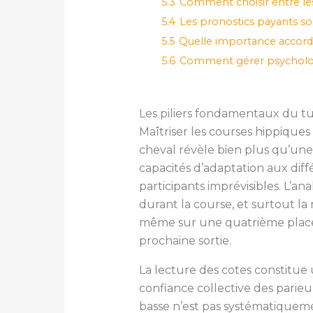
5.3
Comment choisir entre les 
5.4
Les pronostics payants sont
5.5
Quelle importance accorder
5.6
Comment gérer psychologi
Les piliers fondamentaux du t
Maîtriser les courses hippiqu
cheval révèle bien plus qu’une
capacités d’adaptation aux diff
participants imprévisibles. L’a
durant la course, et surtout la
même sur une quatrième place, 
prochaine sortie.
La lecture des cotes constitue u
confiance collective des parie
basse n’est pas systématiqueme