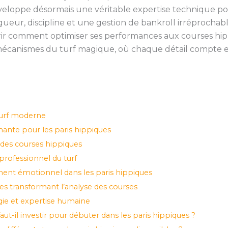
éveloppe désormais une véritable expertise technique p
rigueur, discipline et une gestion de bankroll irréprochab
vrir comment optimiser ses performances aux courses hi
écanismes du turf magique, où chaque détail compte et
turf moderne
ante pour les paris hippiques
 des courses hippiques
rofessionnel du turf
ent émotionnel dans les paris hippiques
s transformant l’analyse des courses
gie et expertise humaine
-il investir pour débuter dans les paris hippiques ?