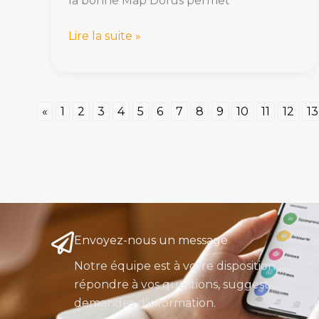
la bonne Map Dofus permet
Lire la suite »
«
1
2
3
4
5
6
7
8
9
10
11
12
13
Envoyez-nous un message
Notre équipe est à votre disposition pour
répondre à vos questions, suggestions ou
demandes d’information.