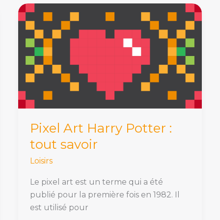
Pixel
Art
Harry
Potter
:
tout
savoir
Pixel Art Harry Potter :
tout savoir
Loisirs
Le pixel art est un terme qui a été
publié pour la première fois en 1982. Il
est utilisé pour