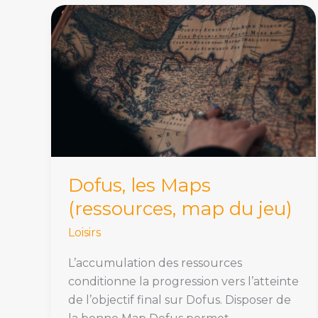
Dofus,
les
Maps
(ressources,
map
du
jeu)
Dofus, les Maps
(ressources, map du jeu)
Loisirs
L’accumulation des ressources
conditionne la progression vers l’atteinte
de l’objectif final sur Dofus. Disposer de