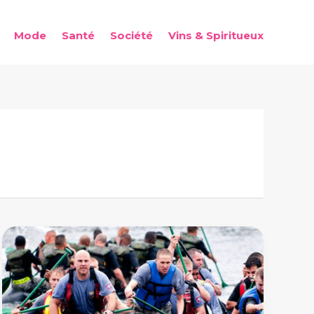
Mode
Santé
Société
Vins & Spiritueux
JMM
:
tout
savoir
sur