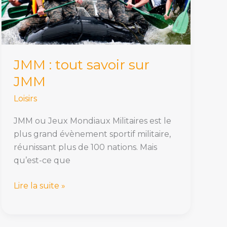
JMM
JMM : tout savoir sur
JMM
Loisirs
JMM ou Jeux Mondiaux Militaires est le
plus grand évènement sportif militaire,
réunissant plus de 100 nations. Mais
qu’est-ce que
Lire la suite »