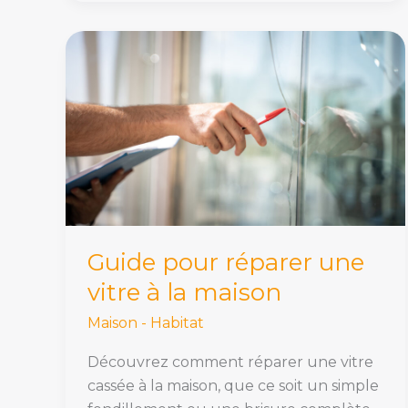
Guide
pour
réparer
une
vitre
à
la
maison
Guide pour réparer une
vitre à la maison
Maison - Habitat
Découvrez comment réparer une vitre
cassée à la maison, que ce soit un simple