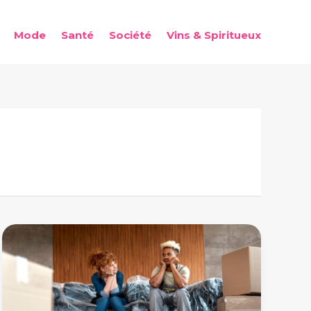
Mode
Santé
Société
Vins & Spiritueux
Les
avantages
et
inconvénients
de