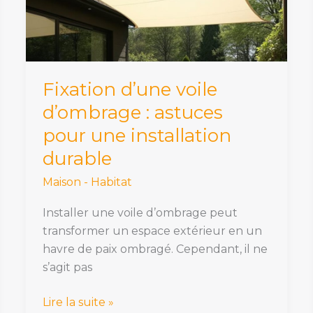
astuces
pour
une
installation
durable
Fixation d’une voile
d’ombrage : astuces
pour une installation
durable
Maison - Habitat
Installer une voile d’ombrage peut
transformer un espace extérieur en un
havre de paix ombragé. Cependant, il ne
s’agit pas
Lire la suite »