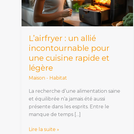
pour
une
cuisine
rapide
et
L’airfryer : un allié
légère
incontournable pour
une cuisine rapide et
légère
Maison - Habitat
La recherche d’une alimentation saine
et équilibrée n’a jamais été aussi
présente dans les esprits. Entre le
manque de temps […]
Lire la suite »