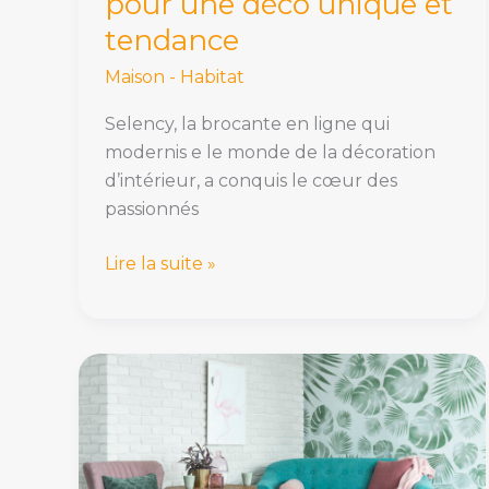
pour une déco unique et
une
déco
tendance
unique
Maison - Habitat
et
tendance
Selency, la brocante en ligne qui
modernis e le monde de la décoration
d’intérieur, a conquis le cœur des
passionnés
Lire la suite »
Comment
intégrer
du
papier
recyclé