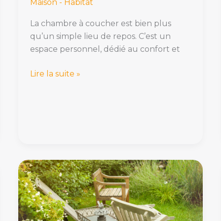
Maison - Habitat
La chambre à coucher est bien plus
qu’un simple lieu de repos. C’est un
espace personnel, dédié au confort et
Lire la suite »
Transformez
votre
jardin
en
paradis